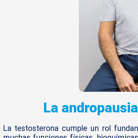
La andropausia,
La testosterona cumple un rol fundam
muchas funciones físicas, bioquímicas