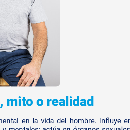
 mito o realidad
ental en la vida del hombre. Influye e
 y mentales; actúa en órganos sexuales