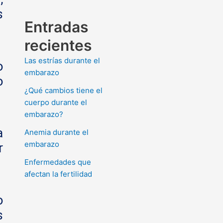
s
Entradas
recientes
Las estrías durante el
o
embarazo
o
¿Qué cambios tiene el
cuerpo durante el
embarazo?
a
Anemia durante el
embarazo
r
Enfermedades que
afectan la fertilidad
o
s