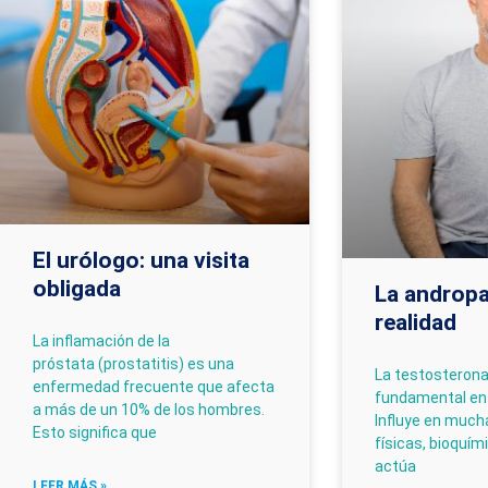
El urólogo: una visita
obligada
La andropa
realidad
La inflamación de la
próstata (prostatitis) es una
La testosterona
enfermedad frecuente que afecta
fundamental en 
a más de un 10% de los hombres.
Influye en much
Esto significa que
físicas, bioquím
actúa
LEER MÁS »