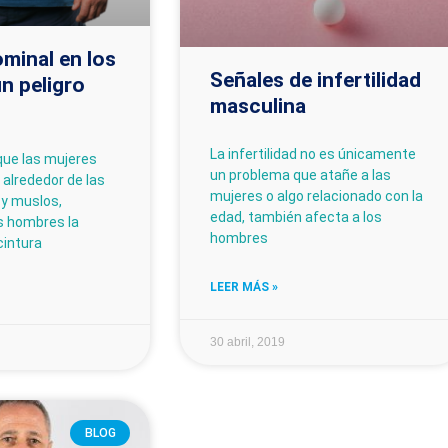
minal en los
Señales de infertilidad
n peligro
masculina
La infertilidad no es únicamente
ue las mujeres
un problema que atañe a las
alrededor de las
mujeres o algo relacionado con la
 y muslos,
edad, también afecta a los
s hombres la
hombres
cintura
LEER MÁS »
30 abril, 2019
BLOG