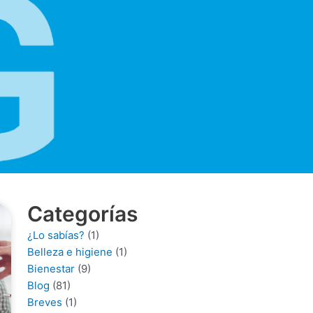
Categorías
¿Lo sabías?
(1)
Belleza e higiene
(1)
Bienestar
(9)
Blog
(81)
Breves
(1)