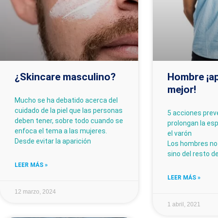
¿Skincare masculino?
Hombre ¡ap
mejor!
Mucho se ha debatido acerca del
cuidado de la piel que las personas
5 acciones prev
deben tener, sobre todo cuando se
prolongan la es
enfoca el tema a las mujeres.
el varón
Desde evitar la aparición
Los hombres no 
sino del resto d
LEER MÁS »
LEER MÁS »
12 marzo, 2024
1 abril, 2021