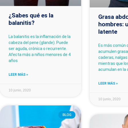
¿Sabes qué es la
Grasa abdo
balanitis?
hombres: u
latente
La balanitis es la inflamación de la
cabeza del pene (glande). Puede
Es más común q
ser aguda, crónica o recurrente.
acumulen grasa 
Afecta más a niños menores de 4
caderas, nalgas
años
mientras que lo
acumulan en la 
LEER MÁS »
LEER MÁS »
10 junio, 2020
10 junio, 2020
BLOG