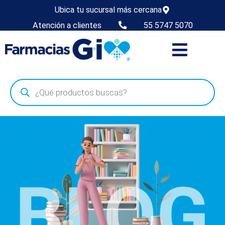
Ubica tu sucursal más cercana
Atención a clientes
55 5747 5070