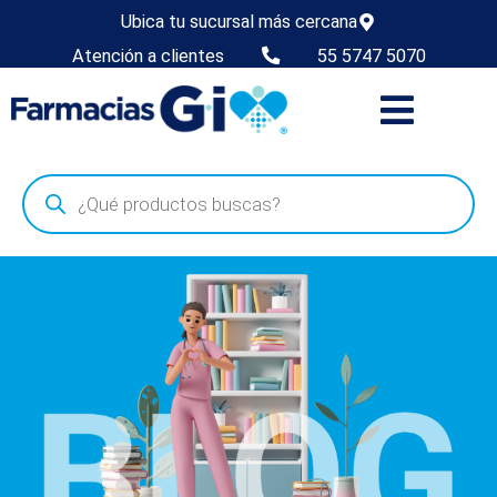
Ubica tu sucursal más cercana
Atención a clientes
55 5747 5070